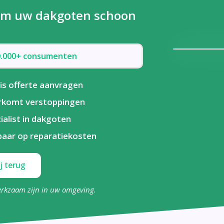
t om uw dakgoten schoon
50.000+ consumenten
is offerte aanvragen
rkomt verstoppingen
ialist in dakgoten
aar op reparatiekosten
j terug
erkzaam zijn in uw omgeving.