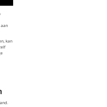
n
e aan
en, kan
elf
ge
e
n
pand.