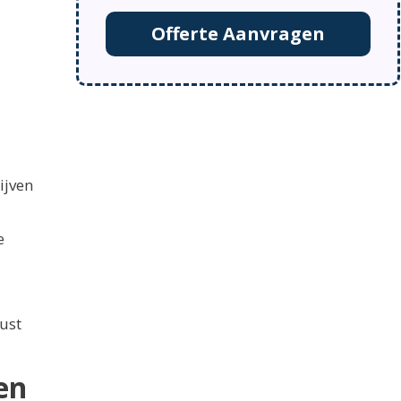
Offerte Aanvragen
ijven
e
ust
en