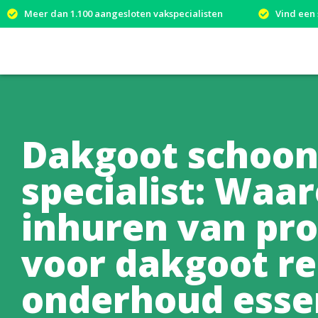
Meer dan 1.100 aangesloten vakspecialisten
Vind een 
Dakgoot schoo
specialist: Waa
inhuren van pro
voor dakgoot re
onderhoud essen