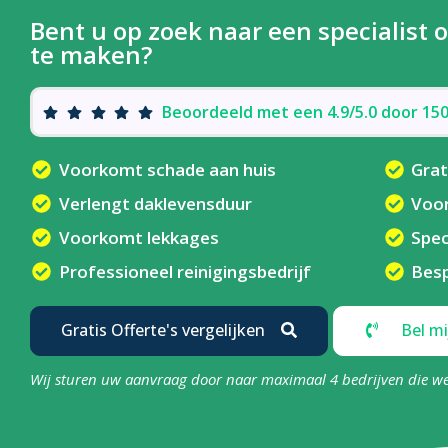
Bent u op zoek naar een specialis
te maken?
Beoordeeld met een 4.9/5.0 door 1
Voorkomt schade aan huis
Grat
Verlengt daklevensduur
Voo
Voorkomt lekkages
Spec
Professioneel reinigingsbedrijf
Besp
Gratis Offerte's vergelijken
Bel mi
Wij sturen uw aanvraag door naar maximaal 4 bedrijven die w