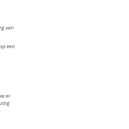
ng van
 op een
we er
oudig