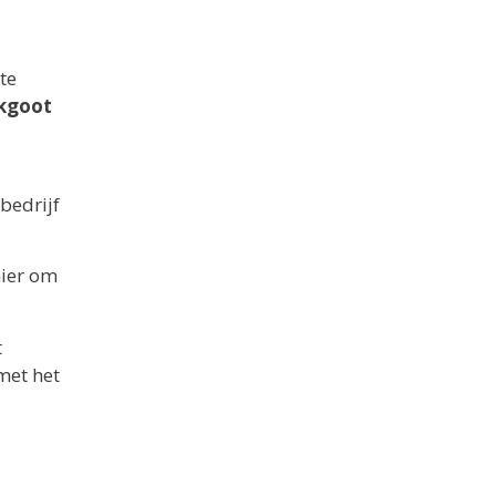
te
kgoot
bedrijf
nier om
t
 met het